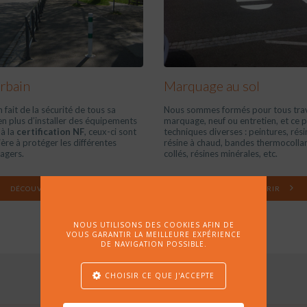
rbain
Marquage au sol
 fait de la sécurité de tous sa
Nous sommes formés pour tous tra
, en plus d’installer des équipements
marquage, neuf ou entretien, et ce pa
à la
certification NF
, ceux-ci sont
techniques diverses : peintures, résin
re à protéger les différentes
résine à chaud, bandes thermocolla
agers.
collés, résines minérales, etc.
DÉCOUVRIR
DÉCOUVRIR
NOUS UTILISONS DES COOKIES AFIN DE
VOUS GARANTIR LA MEILLEURE EXPÉRIENCE
DE NAVIGATION POSSIBLE.
CHOISIR CE QUE J'ACCEPTE