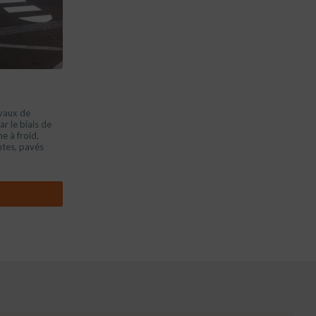
vaux de
r le biais de
e à froid,
ntes, pavés