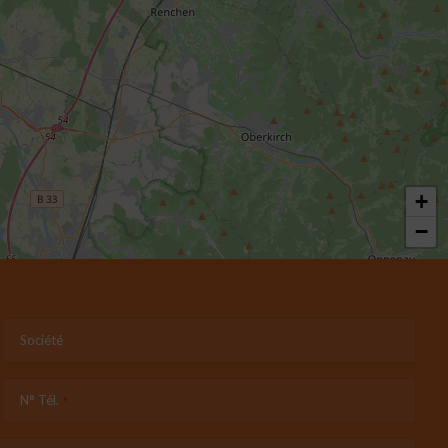
+
−
Société
N° Tél.