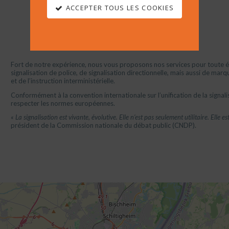
ACCEPTER TOUS LES COOKIES
Fort de notre expérience,
nous vous proposons nos services pour toute étu
signalisation de police, de signalisation directionnelle, mais aussi de mar
et de l’instruction interministérielle.
Conformément à la convention internationale sur l’unification de la signali
respecter les normes européennes.
« La signalisation est vivante, évolutive. Elle n’est pas seulement utilitaire. Elle 
président de la Commission nationale du débat public (CNDP).